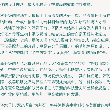
能化的设计理念，极大地提升了护肤品的效能与精准度。
此次升级的推动力，根植于上海深厚的科研土壤。品牌依托上海
生物医药、合成生物学和高端材料领域的顶尖科研院所与人才储
备，构建了跨学科的研发平台。团队从自然界中具有强大再生能
的灯塔水母等生物中汲取灵感，结合先进的蛋白质工程与递送技
术，历经数年攻关，最终实现了“双态蛋白”的可控合成与稳定应用
这不仅是配方上的改进，更是在分子层面进行的功能性原创设计
现了从“中国制造”到“中国智造”，尤其是“上海智造”的深刻转变。
全新升级的万色水母系列产品，因“双态蛋白”的加持，在使用体验
功效上带来了多维革新。产品质地更贴合肌肤需求，实现了深层
养与表层防护的无缝衔接。市场初步反馈显示，其在抗初老、强
屏障、改善肌肤光泽与弹性方面表现尤为突出。这一科技突破，
同质化竞争激烈的护肤品市场注入了新的科技活力和差异化思路
推动行业向更精准、更智能、更高效的方向发展。
万色水母以“双态蛋白”为基石，将持续探索生物科技在美丽健康领