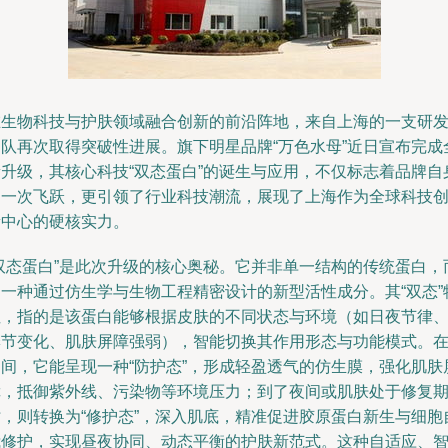
在生物科技与护肤领域融合创新的前沿阵地，来自上海的一支研
团队再次取得突破性进展。旗下明星品牌“万色水母”近日宣布完成
新升级，其核心科技“双态蛋白”的诞生与应用，不仅标志着品牌自
的一次飞跃，更引领了行业科技潮流，展现了上海作为全球科技
新中心的硬核实力。
“双态蛋白”是此次升级的核心奥秘。它并非单一结构的传统蛋白，
是一种通过仿生学与生物工程精密设计的新型活性成分。其“双态”
性，指的是该蛋白能够根据皮肤的不同状态与环境（如日夜节律
季节变化、肌肤屏障强弱），智能切换其作用形态与功能模式。
日间，它能呈现一种“防护态”，形成轻盈透气的仿生膜，强化肌肤
障，抵御紫外线、污染物等环境压力；到了夜间或肌肤处于修复
时，则转换为“修护态”，深入肌底，精准促进胶原蛋白新生与细胞
我修护，实现昼夜协同、动态平衡的护肤新范式。这种自适应、