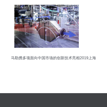
子奇**\n\n在2023上海国际汽车工业展览会上，来
自意大利——兼具极致“速度”水准与欧洲古典意式
的汽车大师马瑞利迈入技术与服务发展的新时期，
首次公布其对接最新的电动化转型计划等进一步贴
近代工（智能化主机厂商)与技术范（智高精度实现
新技术链条市场化自平衡发展群和追求自由性的成
本 之独殊版‘系列‘概念）。
马勒携多项面向中国市场的创新技术亮相2019上海
车展